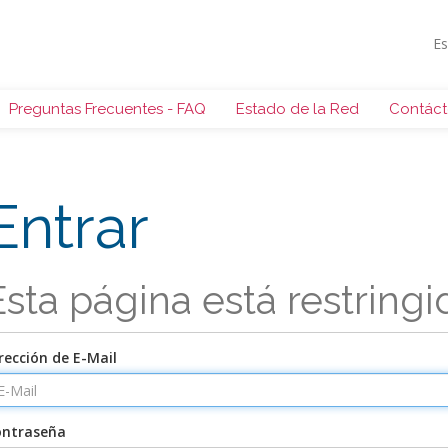
E
Preguntas Frecuentes - FAQ
Estado de la Red
Contác
Entrar
Esta página está restringi
rección de E-Mail
ontraseña