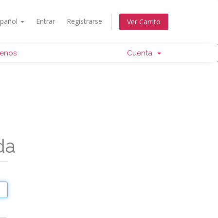
spañol
Entrar
Registrarse
Ver Carrito
tenos
Cuenta
da