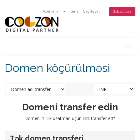
Azerbaijani
Giriş
Qeydiyyat
Səbətə bax
Togg
navig
Domen köçürülməsi
Domeni transfer edin
Domeni 1 illik uzatmaq üçün indi transfer et!*
Tək domen transferi