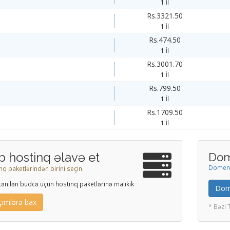
1 İl
Rs.3321.50
1 İl
Rs.474.50
1 İl
Rs.3001.70
1 İl
Rs.799.50
1 İl
Rs.1709.50
1 İl
b hostinq əlavə et
Dom
Domeni 
nq paketlərindən birini seçin
stənilən büdcə üçün hostinq paketlərinə malikik
Dome
çimlərə bax
* Bəzi 