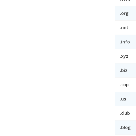
.org
.net
.info
.xyz
.biz
.top
.us
.club
.blog