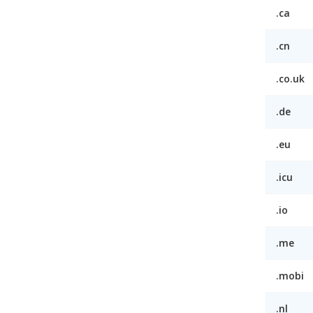
.ca
.cn
.co.uk
.de
.eu
.icu
.io
.me
.mobi
.nl