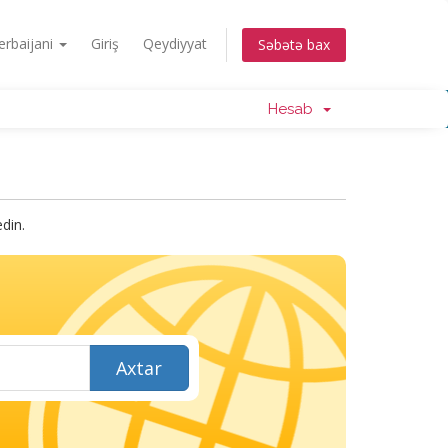
erbaijani
Giriş
Qeydiyyat
Səbətə bax
Hesab
din.
Axtar