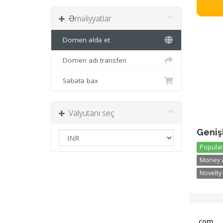
Əməliyyatlar
Domen əldə et
Domen adı transferi
Səbətə bax
Valyutanı seç
Geniş
Popular 
Money a
Novelty 
.com