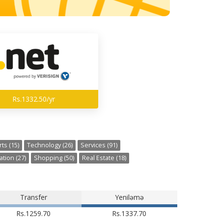
Rs.1332.50/yr
ts (15)
Technology (26)
Services (91)
tion (27)
Shopping (50)
Real Estate (18)
Transfer
Yeniləmə
Rs.1259.70
Rs.1337.70