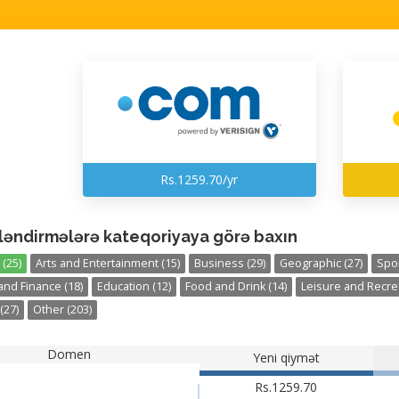
Rs.1259.70/yr
ləndirmələrə kateqoriyaya görə baxın
(25)
Arts and Entertainment (15)
Business (29)
Geographic (27)
Spor
nd Finance (18)
Education (12)
Food and Drink (14)
Leisure and Recrea
(27)
Other (203)
Domen
Yeni qiymət
Rs.1259.70