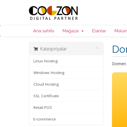
Ana səhifə
Mağaza
Elanlar
Məlum
Do
Kateqoriyalar
Linux Hosting
Domen a
Windows Hosting
Cloud Hosting
SSL Certificate
Retail POS
E-commerce