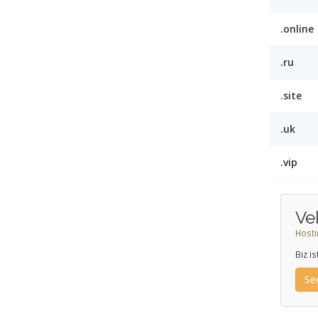
.online
.ru
.site
.uk
.vip
Ve
Hosti
Biz i
Se