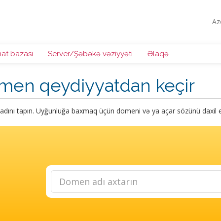
Az
at bazası
Server/Şəbəkə vəziyyəti
Əlaqə
men qeydiyyatdan keçir
dını tapın. Uyğunluğa baxmaq üçün domeni və ya açar sözünü daxil e