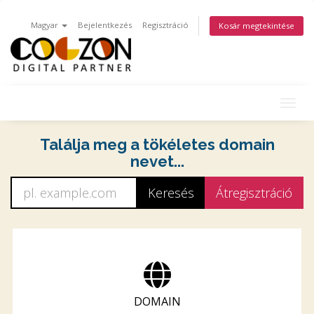
Magyar
Bejelentkezés
Regisztráció
Kosár megtekintése
Togg
navig
Találja meg a tökéletes domain
nevet...
DOMAIN